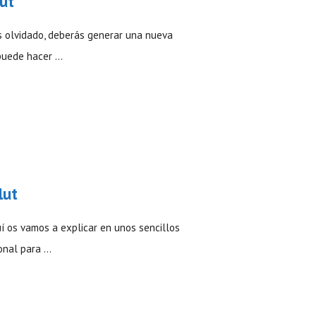
ut
s olvidado, deberás generar una nueva
 puede hacer …
lut
í os vamos a explicar en unos sencillos
onal para …