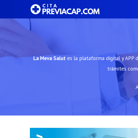
Saltar
al
contenido
La Meva Salut
es la plataforma digital y APP d
trámites como
A