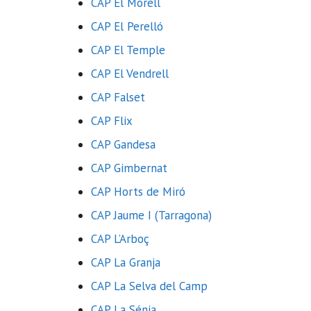
CAP El Morell
CAP El Perelló
CAP El Temple
CAP El Vendrell
CAP Falset
CAP Flix
CAP Gandesa
CAP Gimbernat
CAP Horts de Miró
CAP Jaume I (Tarragona)
CAP L’Arboç
CAP La Granja
CAP La Selva del Camp
CAP La Sénia