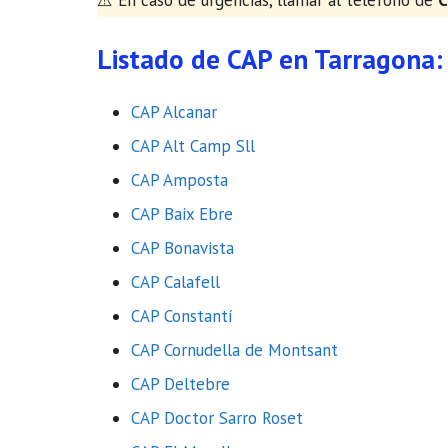
​⚠️ En caso de urgencias, llamar al teléfono de
C
Listado de CAP en Tarragona:
CAP Alcanar
CAP Alt Camp Sll
CAP Amposta
CAP Baix Ebre
CAP Bonavista
CAP Calafell
CAP Constantí
CAP Cornudella de Montsant
CAP Deltebre
CAP Doctor Sarro Roset