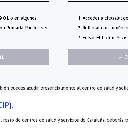
89 01
o en algunos
Acceder a citasalut.g
ón Primaria. Puedes ver
Rellenar con tu número
Pulsar el botón “Acced
01
​✅​ 
mbién puedes acudir presencialmente al centro de salud y solic
CIP).
resto de centros de salud y servicios de Cataluña, deberás tene