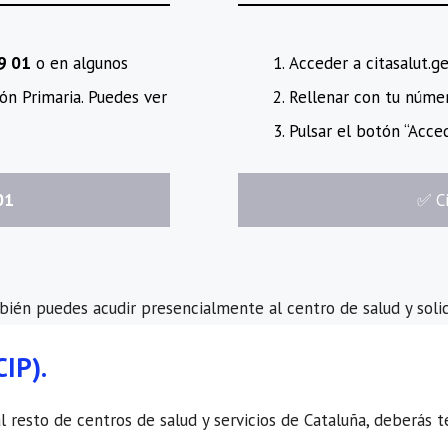
89 01
o en algunos
Acceder a citasalut.g
ón Primaria. Puedes ver
Rellenar con tu número
Pulsar el botón “Acced
01
​✅​ 
mbién puedes acudir presencialmente al centro de salud y solic
CIP).
resto de centros de salud y servicios de Cataluña, deberás tene